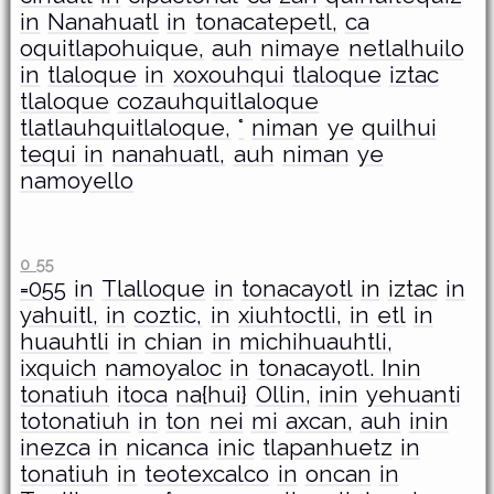
in
Nanahuatl
in
tonacatepetl,
ca
oquitlapohuique,
auh
nimaye
netlalhuilo
in
tlaloque
in
xoxouhqui
tlaloque
iztac
tlaloque
cozauhquitlaloque
tlatlauhquitlaloque,
°
niman
ye
quilhui
tequi
in
nanahuatl,
auh
niman
ye
namoyello
0 55
=055
in
Tlalloque
in
tonacayotl
in
iztac
in
yahuitl,
in
coztic,
in
xiuhtoctli,
in
etl
in
huauhtli
in
chian
in
michihuauhtli,
ixquich
namoyaloc
in
tonacayotl. Inin
tonatiuh
itoca
na{hui}
Ollin,
inin
yehuanti
totonatiuh
in
ton
nei
mi
axcan,
auh
inin
inezca
in
nicanca
inic
tlapanhuetz
in
tonatiuh
in
teotexcalco
in
oncan
in