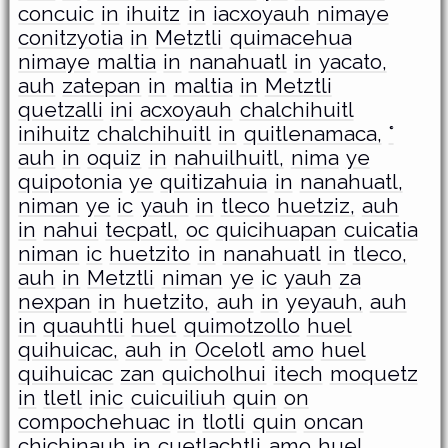
concuic
in
ihuitz
in
iacxoyauh
nimaye
conitzyotia
in
Metztli
quimacehua
nimaye
maltia
in
nanahuatl
in
yacato,
auh
zatepan
in
maltia
in
Metztli
quetzalli
ini
acxoyauh
chalchihuitl
inihuitz
chalchihuitl
in
quitlenamaca,
°
auh
in
oquiz
in
nahuilhuitl,
nima
ye
quipotonia
ye
quitizahuia
in
nanahuatl,
niman
ye
ic
yauh
in
tleco
huetziz,
auh
in
nahui
tecpatl,
oc
quicihuapan
cuicatia
niman
ic
huetzito
in
nanahuatl
in
tleco,
auh
in
Metztli
niman
ye
ic
yauh
za
nexpan
in
huetzito,
auh
in
yeyauh,
auh
in
quauhtli
huel
quimotzollo
huel
quihuicac,
auh
in
Ocelotl
amo
huel
quihuicac
zan
quicholhui
itech
moquetz
in
tletl
inic
cuicuiliuh
quin
on
compochehuac
in
tlotli
quin
oncan
chichinauh
in
cuetlachtli
amo
huel