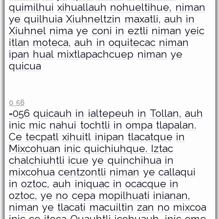
quimilhui
xihuallauh
nohueltihue,
niman
ye
quilhuia
Xiuhneltzin
maxatli,
auh
in
Xiuhnel
nima
ye
coni
in
eztli
niman
yeic
itlan
moteca,
auh
in
oquitecac
niman
ipan
hual
mixtlapachcuep
niman
ye
quicua
0 56
=056
quicauh
in
ialtepeuh
in
Tollan,
auh
inic
mic
nahui
tochtli
in
ompa
tlapalan.
Ce
tecpatl
xihuitl
inipan
tlacatque
in
Mixcohuan
inic
quichiuhque. Iztac
chalchiuhtli
icue
ye
quinchihua
in
mixcohua
centzontli
niman
ye
callaqui
in
oztoc,
auh
iniquac
in
ocacque
in
oztoc,
ye
no
cepa
mopilhuati
inianan,
niman
ye
tlacati
macuiltin
zan
no
mixcoa