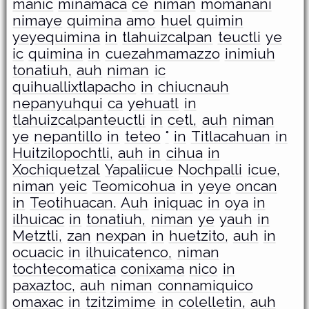
manic
minamaca
ce
niman
momanani
nimaye
quimina
amo
huel
quimin
yeyequimina
in
tlahuizcalpan
teuctli
ye
ic
quimina
in
cuezahmamazzo
inimiuh
tonatiuh,
auh
niman
ic
quihuallixtlapacho
in
chiucnauh
nepanyuhqui
ca
yehuatl
in
tlahuizcalpanteuctli
in
cetl,
auh
niman
ye
nepantillo
in
teteo
°
in
Titlacahuan
in
Huitzilopochtli,
auh
in
cihua
in
Xochiquetzal
Yapaliicue
Nochpalli
icue,
niman
yeic
Teomicohua
in
yeye
oncan
in
Teotihuacan.
Auh
iniquac
in
oya
in
ilhuicac
in
tonatiuh,
niman
ye
yauh
in
Metztli,
zan
nexpan
in
huetzito,
auh
in
ocuacic
in
ilhuicatenco,
niman
tochtecomatica
conixama
nico
in
paxaztoc,
auh
niman
connamiquico
omaxac
in
tzitzimime
in
colelletin,
auh