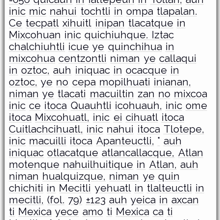
inic
mic
nahui
tochtli
in
ompa
tlapalan.
Ce
tecpatl
xihuitl
inipan
tlacatque
in
Mixcohuan
inic
quichiuhque. Iztac
chalchiuhtli
icue
ye
quinchihua
in
mixcohua
centzontli
niman
ye
callaqui
in
oztoc,
auh
iniquac
in
ocacque
in
oztoc,
ye
no
cepa
mopilhuati
inianan,
niman
ye
tlacati
macuiltin
zan
no
mixcoa
inic
ce
itoca
Quauhtli
icohuauh,
inic
ome
itoca
Mixcohuatl,
inic
ei
cihuatl
itoca
Cuitlachcihuatl,
inic
nahui
itoca
Tlotepe,
inic
macuilli
itoca
Apanteuctli,
°
auh
iniquac
otlacatque
atlancallacque,
Atlan
motenque
nahuilhuitique
in
Atlan,
auh
niman
hualquizque,
niman
ye
quin
chichiti
in
Mecitli
yehuatl
in
tlalteuctli
in
mecitli,
(fol.
79)
±123
auh
yeica
in
axcan
ti
Mexica
yece
amo
ti
Mexica
ca
ti