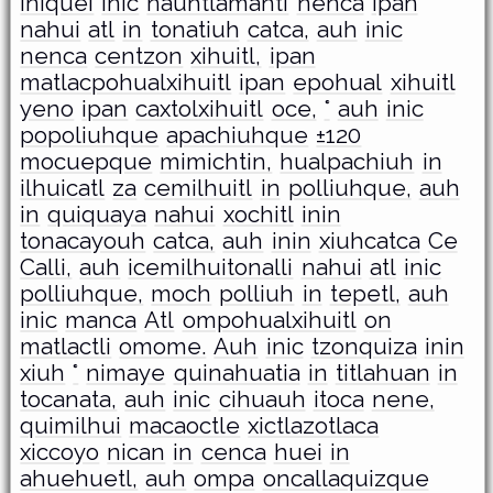
iniquei
inic
nauhtlamanti
nenca
ipan
nahui
atl
in
tonatiuh
catca,
auh
inic
nenca
centzon
xihuitl,
ipan
matlacpohualxihuitl
ipan
epohual
xihuitl
yeno
ipan
caxtolxihuitl
oce,
°
auh
inic
popoliuhque
apachiuhque
±120
mocuepque
mimichtin,
hualpachiuh
in
ilhuicatl
za
cemilhuitl
in
polliuhque,
auh
in
quiquaya
nahui
xochitl
inin
tonacayouh
catca,
auh
inin
xiuhcatca
Ce
Calli,
auh
icemilhuitonalli
nahui
atl
inic
polliuhque,
moch
polliuh
in
tepetl,
auh
inic
manca
Atl
ompohualxihuitl
on
matlactli
omome.
Auh
inic
tzonquiza
inin
xiuh
°
nimaye
quinahuatia
in
titlahuan
in
tocanata,
auh
inic
cihuauh
itoca
nene,
quimilhui
macaoctle
xictlazotlaca
xiccoyo
nican
in
cenca
huei
in
ahuehuetl,
auh
ompa
oncallaquizque