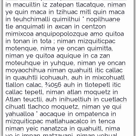
in
macuiltin
iz
zatepan
tlacatque,
niman
ye
quin
maca
in
tzihuac
mitl
quin
maca
in
teuhchimalli
quimilhui
°
nopilhuane
tle
anquimati
in
axcan
in
centzon
mimixcoa
anquipopolozque
amo
quitoa
in
tonan
in
tota
;
niman
mizquiticpac
motenque,
nima
ye
oncan
quimitta,
niman
ye
quitoa
aquique
in
ca
zan
moteuhque
in
yuhque,
niman
ye
oncan
moyaochihua
niman
quahuitl
itic
callac
in
quauhtli
icohuauh,
auh
in
mixcohuatl
tlallon
calac,
¾056
auh
in
tlotepetl
itic
callac
tepetl,
niman
atlan
moquetz
in
Atlan
teuctli,
auh
inihueltiuh
in
cuetlach
cihuatl
tlachco
moquetz,
niman
ye
qui
yahualloa
°
aocaque
in
ompatenca
in
mizquiticpac
matlahuacalco
in
tenca
niman
yeic
nanatzca
in
quahuitl,
nima
ye
ic
impan
matzayani,
niman
yehual