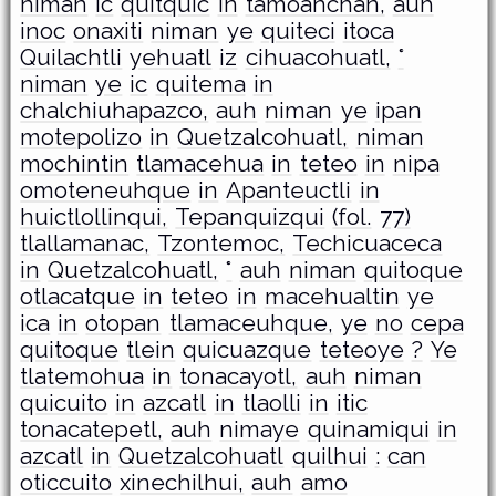
niman
ic
quitquic
in
tamoanchan,
auh
inoc
onaxiti
niman
ye
quiteci
itoca
Quilachtli
yehuatl
iz
cihuacohuatl,
°
niman
ye
ic
quitema
in
chalchiuhapazco,
auh
niman
ye
ipan
motepolizo
in
Quetzalcohuatl,
niman
mochintin
tlamacehua
in
teteo
in
nipa
omoteneuhque
in
Apanteuctli
in
huictlollinqui,
Tepanquizqui
(fol.
77)
tlallamanac,
Tzontemoc,
Techicuaceca
in
Quetzalcohuatl,
°
auh
niman
quitoque
otlacatque
in
teteo
in
macehualtin
ye
ica
in
otopan
tlamaceuhque,
ye
no
cepa
quitoque
tlein
quicuazque
teteoye
?
Ye
tlatemohua
in
tonacayotl,
auh
niman
quicuito
in
azcatl
in
tlaolli
in
itic
tonacatepetl,
auh
nimaye
quinamiqui
in
azcatl
in
Quetzalcohuatl
quilhui
:
can
oticcuito
xinechilhui,
auh
amo