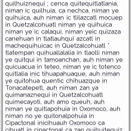
quilhuiznequi
;
cenca
quitequitlatlania,
niman
ic
quilhuia,
ca
nechca,
niman
ye
quihuica,
auh
niman
ic
tlilazcatl
mocuep
in
Quetzalcohuatl
niman
ye
quihuica
niman
ye
ic
calaqui,
niman
yeic
quizaza
canehuan
in
tlatlauhqui
azcatl
in
machequihuicac
in
Quetzalcohuatl
°
tlatempan
quihuallalalia
in
tlaolli
niman
ye
quitqui
in
tamoanchan,
auh
niman
ye
quicuacua
in
teteo,
niman
ye
ic
totenco
quitlalia
inic
tihuapahuaque,
auh
niman
ye
quitohua
quentic
chihuazque
in
Tonacatepetl,
auh
niman
zan
ya
quimanaznequi
in
Quetzalcohuatl
quimecayoti,
auh
amo
queuh,
auh
niman
ye
quitlapohuia
in
Oxomoco,
auh
niman
no
ye
quitonalpohuia
in
Cipactonal
inicihuauh
Oxomoco
ca
cihuatl
in
cipactonal
ca
zan
quihuitequiz