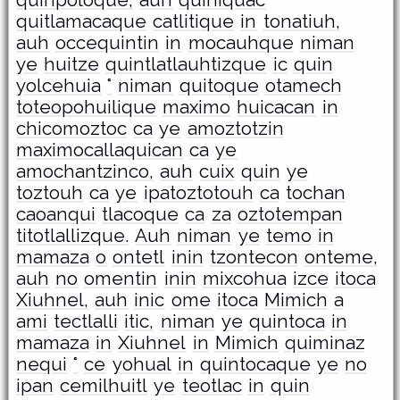
quinpoloque,
auh
quiniquac
quitlamacaque
catlitique
in
tonatiuh,
auh
occequintin
in
mocauhque
niman
ye
huitze
quintlatlauhtizque
ic
quin
yolcehuia
°
niman
quitoque
otamech
toteopohuilique
maximo
huicacan
in
chicomoztoc
ca
ye
amoztotzin
maximocallaquican
ca
ye
amochantzinco,
auh
cuix
quin
ye
toztouh
ca
ye
ipatoztotouh
ca
tochan
caoanqui
tlacoque
ca
za
oztotempan
titotlallizque.
Auh
niman
ye
temo
in
mamaza
o
ontetl
inin
tzontecon
onteme,
auh
no
omentin
inin
mixcohua
izce
itoca
Xiuhnel,
auh
inic
ome
itoca
Mimich
a
ami
tectlalli
itic,
niman
ye
quintoca
in
mamaza
in
Xiuhnel
in
Mimich
quiminaz
nequi
°
ce
yohual
in
quintocaque
ye
no
ipan
cemilhuitl
ye
teotlac
in
quin