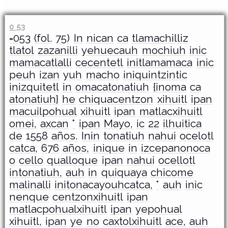
0 53
=053
(fol.
75)
In
nican
ca
tlamachilliz
tlatol
zazanilli
yehuecauh
mochiuh
inic
mamacatlalli
cecentetl
initlamamaca
inic
peuh
izan
yuh
macho
iniquintzintic
inizquitetl
in
omacatonatiuh
{inoma
ca
atonatiuh}
he
chiquacentzon
xihuitl
ipan
macuilpohual
xihuitl
ipan
matlacxihuitl
omei,
axcan
°
ipan
Mayo,
ic
22
ilhuitica
de
1558
años.
Inin
tonatiuh
nahui
ocelotl
catca,
676
años,
inique
in
izcepanonoca
o
cello
qualloque
ipan
nahui
ocellotl
intonatiuh,
auh
in
quiquaya
chicome
malinalli
initonacayouhcatca,
°
auh
inic
nenque
centzonxihuitl
ipan
matlacpohualxihuitl
ipan
yepohual
xihuitl,
ipan
ye
no
caxtolxihuitl
ace,
auh