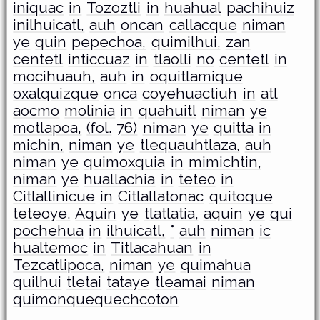
iniquac
in
Tozoztli
in
huahual
pachihuiz
inilhuicatl,
auh
oncan
callacque
niman
ye
quin
pepechoa,
quimilhui,
zan
centetl
inticcuaz
in
tlaolli
no
centetl
in
mocihuauh,
auh
in
oquitlamique
oxalquizque
onca
coyehuactiuh
in
atl
aocmo
molinia
in
quahuitl
niman
ye
motlapoa,
(fol.
76)
niman
ye
quitta
in
michin,
niman
ye
tlequauhtlaza,
auh
niman
ye
quimoxquia
in
mimichtin,
niman
ye
huallachia
in
teteo
in
Citlallinicue
in
Citlallatonac
quitoque
teteoye.
Aquin
ye
tlatlatia,
aquin
ye
qui
pochehua
in
ilhuicatl,
°
auh
niman
ic
hualtemoc
in
Titlacahuan
in
Tezcatlipoca,
niman
ye
quimahua
quilhui
tletai
tataye
tleamai
niman
quimonquequechcoton