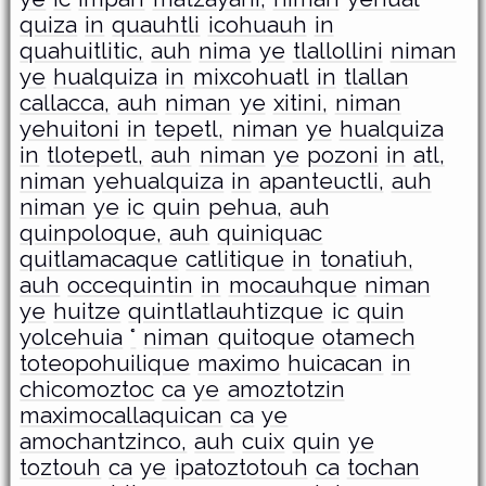
quiza
in
quauhtli
icohuauh
in
quahuitlitic,
auh
nima
ye
tlallollini
niman
ye
hualquiza
in
mixcohuatl
in
tlallan
callacca,
auh
niman
ye
xitini,
niman
yehuitoni
in
tepetl,
niman
ye
hualquiza
in
tlotepetl,
auh
niman
ye
pozoni
in
atl,
niman
yehualquiza
in
apanteuctli,
auh
niman
ye
ic
quin
pehua,
auh
quinpoloque,
auh
quiniquac
quitlamacaque
catlitique
in
tonatiuh,
auh
occequintin
in
mocauhque
niman
ye
huitze
quintlatlauhtizque
ic
quin
yolcehuia
°
niman
quitoque
otamech
toteopohuilique
maximo
huicacan
in
chicomoztoc
ca
ye
amoztotzin
maximocallaquican
ca
ye
amochantzinco,
auh
cuix
quin
ye
toztouh
ca
ye
ipatoztotouh
ca
tochan