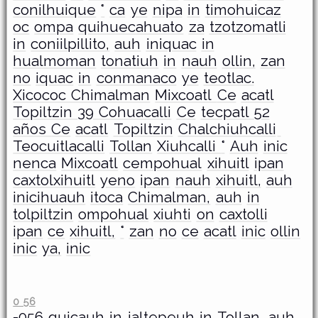
conilhuique
°
ca
ye
nipa
in
timohuicaz
oc
ompa
quihuecahuato
za
tzotzomatli
in
coniilpillito,
auh
iniquac
in
hualmoman
tonatiuh
in
nauh
ollin,
zan
no
iquac
in
conmanaco
ye
teotlac.
Xicococ Chimalman
Mixcoatl
Ce
acatl
Topiltzin
39 Cohuacalli
Ce
tecpatl
52
años
Ce
acatl
Topiltzin
Chalchiuhcalli
Teocuitlacalli
Tollan
Xiuhcalli
°
Auh
inic
nenca
Mixcoatl
cempohual
xihuitl
ipan
caxtolxihuitl
yeno
ipan
nauh
xihuitl,
auh
inicihuauh
itoca
Chimalman,
auh
in
tolpiltzin
ompohual
xiuhti
on
caxtolli
ipan
ce
xihuitl,
°
zan
no
ce
acatl
inic
ollin
inic
ya,
inic
0 56
=056
quicauh
in
ialtepeuh
in
Tollan,
auh