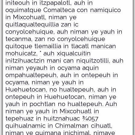
initeouh
in
itzpapalotl,
auh
in
oquimatque
Comalteca
con
namiquico
in
Mixcohuatl,
niman
ye
quitlaqualtequillia
zan
ic
conyolcehuique,
auh
niman
ye
yauh
in
tecanma,
zan
no
conyolcehuique
quitoque
tlemaillia
in
tlacatl
manican
mohuicatz,
°
auh
xiqualcuitin
initzihuactzin
mani
can
niquitzotilli,
auh
niman
yeyauh
in
ocyama
aquin
ompahualtepeuh,
auh
in
ontepeuh
in
ocyama,
niman
ye
yauh
in
Huehuetocan,
no
hualtepeuh,
auh
in
ontepeuh
in
Huehuetocan,
niman
ye
yauh
in
pochtlan
no
hualtepeuh. Auh
niman
ye
yauh
in
Mixcohuatl
in
tepehuaz
in
huitznahuac
¾057
quihualnamic
in
Chimalman
cihuatl,
niman
ye
quimana
inichimal,
nimaye