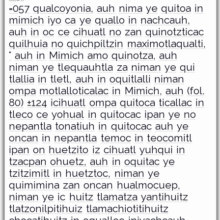
=057
qualcoyonia,
auh
nima
ye
quitoa
in
mimich
iyo
ca
ye
quallo
in
nachcauh,
auh
in
oc
ce
cihuatl
no
zan
quinotzticac
quilhuia
no
quichpiltzin
maximotlaqualti,
°
auh
in
Mimich
amo
quinotza,
auh
niman
ye
tlequauhtla
za
niman
ye
qui
tlallia
in
tletl,
auh
in
oquitlalli
niman
ompa
motlalloticalac
in
Mimich,
auh
(fol.
80)
±124
icihuatl
ompa
quitoca
ticallac
in
tleco
ce
yohual
in
quitocac
ipan
ye
no
nepantla
tonatiuh
in
quitocac
auh
ye
oncan
in
nepantla
temoc
in
teocomitl
ipan
on
huetzito
iz
cihuatl
yuhqui
in
tzacpan
ohuetz,
auh
in
oquitac
ye
tzitzimitl
in
huetztoc,
niman
ye
quimimina
zan
oncan
hualmocuep,
niman
ye
ic
huitz
tlamatza
yantihuitz
tlatzonilpitihuiz
tlamachiotitihuitz