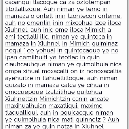
caoanqui
tlacoque
ca
za
oztotempan
titotlallizque.
Auh
niman
ye
temo
in
mamaza
o
ontetl
inin
tzontecon
onteme,
auh
no
omentin
inin
mixcohua
izce
itoca
Xiuhnel,
auh
inic
ome
itoca
Mimich
a
ami
tectlalli
itic,
niman
ye
quintoca
in
mamaza
in
Xiuhnel
in
Mimich
quiminaz
nequi
°
ce
yohual
in
quintocaque
ye
no
ipan
cemilhuitl
ye
teotlac
in
quin
ciauhcauhque
niman
ye
quimolhuia
nica
ompa
xihual
moxacalti
on
iz
nonoxacaltia
ayehuitze
in
tlahuellilloque,
auh
niman
quizato
in
mamaza
catca
ye
cihua
in
omocuepque
tzatzitihue
quitohua
Xiuhneltzin
Mimichtzin
canin
ancate
maxihualhuian
maxatliqui,
maximo
tlaqualtiqui,
auh
in
oquicacque
niman
ye
quimolhuia
nica
mati
quinnotz
?
Auh
niman
za
ye
quin
notza
in
Xiuhnel