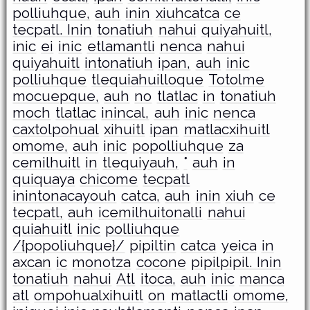
polliuhque,
auh
inin
xiuhcatca
ce
tecpatl. Inin
tonatiuh
nahui
quiyahuitl,
inic
ei
inic
etlamantli
nenca
nahui
quiyahuitl
intonatiuh
ipan,
auh
inic
polliuhque
tlequiahuilloque
Totolme
mocuepque,
auh
no
tlatlac
in
tonatiuh
moch
tlatlac
inincal,
auh
inic
nenca
caxtolpohual
xihuitl
ipan
matlacxihuitl
omome,
auh
inic
popolliuhque
za
cemilhuitl
in
tlequiyauh,
°
auh
in
quiquaya
chicome
tecpatl
inintonacayouh
catca,
auh
inin
xiuh
ce
tecpatl,
auh
icemilhuitonalli
nahui
quiahuitl
inic
polliuhque
/{popoliuhque}/
pipiltin
catca
yeica
in
axcan
ic
monotza
cocone
pipilpipil. Inin
tonatiuh
nahui
Atl
itoca,
auh
inic
manca
atl
ompohualxihuitl
on
matlactli
omome,