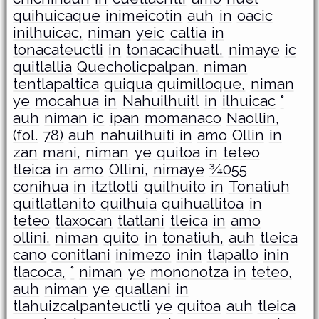
quihuicaque
inimeicotin
auh
in
oacic
inilhuicac,
niman
yeic
caltia
in
tonacateuctli
in
tonacacihuatl,
nimaye
ic
quitlallia
Quecholicpalpan,
niman
tentlapaltica
quiqua
quimilloque,
niman
ye
mocahua
in
Nahuilhuitl
in
ilhuicac
°
auh
niman
ic
ipan
momanaco
Naollin,
(fol.
78)
auh
nahuilhuiti
in
amo
Ollin
in
zan
mani,
niman
ye
quitoa
in
teteo
tleica
in
amo
Ollini,
nimaye
¾055
conihua
in
itztlotli
quilhuito
in
Tonatiuh
quitlatlanito
quilhuia
quihuallitoa
in
teteo
tlaxocan
tlatlani
tleica
in
amo
ollini,
niman
quito
in
tonatiuh,
auh
tleica
cano
conitlani
inimezo
inin
tlapallo
inin
tlacoca,
°
niman
ye
mononotza
in
teteo,
auh
niman
ye
quallani
in
tlahuizcalpanteuctli
ye
quitoa
auh
tleica