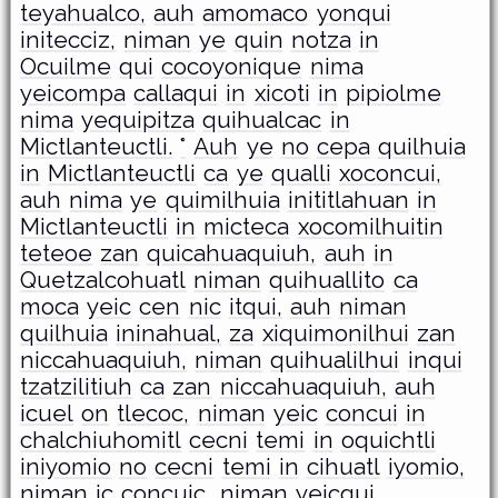
teyahualco,
auh
amomaco
yonqui
initecciz,
niman
ye
quin
notza
in
Ocuilme
qui
cocoyonique
nima
yeicompa
callaqui
in
xicoti
in
pipiolme
nima
yequipitza
quihualcac
in
Mictlanteuctli.
°
Auh
ye
no
cepa
quilhuia
in
Mictlanteuctli
ca
ye
qualli
xoconcui,
auh
nima
ye
quimilhuia
inititlahuan
in
Mictlanteuctli
in
micteca
xocomilhuitin
teteoe
zan
quicahuaquiuh,
auh
in
Quetzalcohuatl
niman
quihuallito
ca
moca
yeic
cen
nic
itqui,
auh
niman
quilhuia
ininahual,
za
xiquimonilhui
zan
niccahuaquiuh,
niman
quihualilhui
inqui
tzatzilitiuh
ca
zan
niccahuaquiuh,
auh
icuel
on
tlecoc,
niman
yeic
concui
in
chalchiuhomitl
cecni
temi
in
oquichtli
iniyomio
no
cecni
temi
in
cihuatl
iyomio,
niman
ic
concuic,
niman
yeicqui