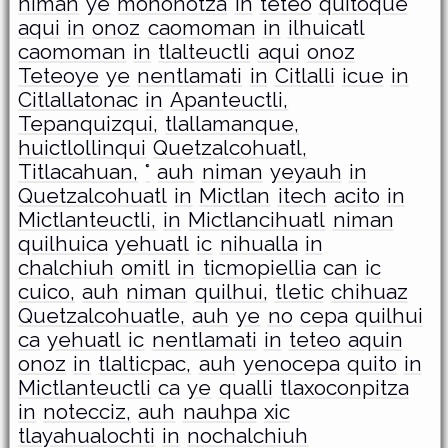
niman
ye
mononotza
in
teteo
quitoque
aqui
in
onoz
caomoman
in
ilhuicatl
caomoman
in
tlalteuctli
aqui
onoz
Teteoye
ye
nentlamati
in
Citlalli
icue
in
Citlallatonac
in
Apanteuctli,
Tepanquizqui,
tlallamanque,
huictlollinqui
Quetzalcohuatl,
Titlacahuan,
°
auh
niman
yeyauh
in
Quetzalcohuatl
in
Mictlan
itech
acito
in
Mictlanteuctli,
in
Mictlancihuatl
niman
quilhuica
yehuatl
ic
nihualla
in
chalchiuh
omitl
in
ticmopiellia
can
ic
cuico,
auh
niman
quilhui,
tletic
chihuaz
Quetzalcohuatle,
auh
ye
no
cepa
quilhui
ca
yehuatl
ic
nentlamati
in
teteo
aquin
onoz
in
tlalticpac,
auh
yenocepa
quito
in
Mictlanteuctli
ca
ye
qualli
tlaxoconpitza
in
notecciz,
auh
nauhpa
xic
tlayahualochti
in
nochalchiuh