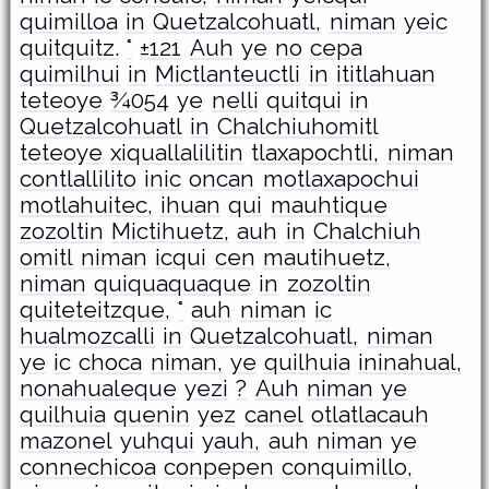
quimilloa
in
Quetzalcohuatl,
niman
yeic
quitquitz.
°
±121
Auh
ye
no
cepa
quimilhui
in
Mictlanteuctli
in
ititlahuan
teteoye
¾054
ye
nelli
quitqui
in
Quetzalcohuatl
in
Chalchiuhomitl
teteoye
xiquallalilitin
tlaxapochtli,
niman
contlallilito
inic
oncan
motlaxapochui
motlahuitec,
ihuan
qui
mauhtique
zozoltin
Mictihuetz,
auh
in
Chalchiuh
omitl
niman
icqui
cen
mautihuetz,
niman
quiquaquaque
in
zozoltin
quiteteitzque,
°
auh
niman
ic
hualmozcalli
in
Quetzalcohuatl,
niman
ye
ic
choca
niman,
ye
quilhuia
ininahual,
nonahualeque
yezi
?
Auh
niman
ye
quilhuia
quenin
yez
canel
otlatlacauh
mazonel
yuhqui
yauh,
auh
niman
ye
connechicoa
conpepen
conquimillo,