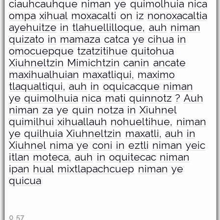
ciauhcauhque
niman
ye
quimolhuia
nica
ompa
xihual
moxacalti
on
iz
nonoxacaltia
ayehuitze
in
tlahuellilloque,
auh
niman
quizato
in
mamaza
catca
ye
cihua
in
omocuepque
tzatzitihue
quitohua
Xiuhneltzin
Mimichtzin
canin
ancate
maxihualhuian
maxatliqui,
maximo
tlaqualtiqui,
auh
in
oquicacque
niman
ye
quimolhuia
nica
mati
quinnotz
?
Auh
niman
za
ye
quin
notza
in
Xiuhnel
quimilhui
xihuallauh
nohueltihue,
niman
ye
quilhuia
Xiuhneltzin
maxatli,
auh
in
Xiuhnel
nima
ye
coni
in
eztli
niman
yeic
itlan
moteca,
auh
in
oquitecac
niman
ipan
hual
mixtlapachcuep
niman
ye
quicua
0 57