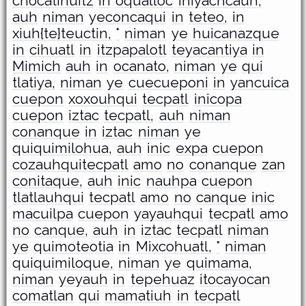
chocatihuitz
in
oqualloc
iniyachcauh,
auh
niman
yeconcaqui
in
teteo,
in
xiuh{te}teuctin,
°
niman
ye
huicanazque
in
cihuatl
in
itzpapalotl
teyacantiya
in
Mimich
auh
in
ocanato,
niman
ye
qui
tlatiya,
niman
ye
cuecueponi
in
yancuica
cuepon
xoxouhqui
tecpatl
inicopa
cuepon
iztac
tecpatl,
auh
niman
conanque
in
iztac
niman
ye
quiquimilohua,
auh
inic
expa
cuepon
cozauhquitecpatl
amo
no
conanque
zan
conitaque,
auh
inic
nauhpa
cuepon
tlatlauhqui
tecpatl
amo
no
canque
inic
macuilpa
cuepon
yayauhqui
tecpatl
amo
no
canque,
auh
in
iztac
tecpatl
niman
ye
quimoteotia
in
Mixcohuatl,
°
niman
quiquimiloque,
niman
ye
quimama,
niman
yeyauh
in
tepehuaz
itocayocan
comatlan
qui
mamatiuh
in
tecpatl