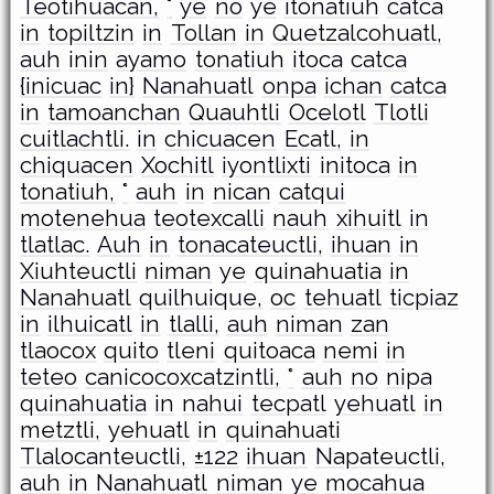
Teotihuacan,
°
ye
no
ye
itonatiuh
catca
in
topiltzin
in
Tollan
in
Quetzalcohuatl,
auh
inin
ayamo
tonatiuh
itoca
catca
{inicuac
in}
Nanahuatl
onpa
ichan
catca
in
tamoanchan
Quauhtli
Ocelotl
Tlotli
cuitlachtli.
in
chicuacen
Ecatl,
in
chiquacen
Xochitl
iyontlixti
initoca
in
tonatiuh,
°
auh
in
nican
catqui
motenehua
teotexcalli
nauh
xihuitl
in
tlatlac.
Auh
in
tonacateuctli,
ihuan
in
Xiuhteuctli
niman
ye
quinahuatia
in
Nanahuatl
quilhuique,
oc
tehuatl
ticpiaz
in
ilhuicatl
in
tlalli,
auh
niman
zan
tlaocox
quito
tleni
quitoaca
nemi
in
teteo
canicocoxcatzintli,
°
auh
no
nipa
quinahuatia
in
nahui
tecpatl
yehuatl
in
metztli,
yehuatl
in
quinahuati
Tlalocanteuctli,
±122
ihuan
Napateuctli,
auh
in
Nanahuatl
niman
ye
mocahua