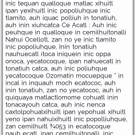
inic
tequan
qualloque
matlac
xihuitl
ipan
yexihuitl
inic
popoliuhque
inic
tlamito,
auh
iquac
polliuh
in
tonatiuh,
auh
inin
xiuhcatca
Ce
Acatl
:
Auh
inic
peuhque
in
qualloque
in
cemilhuitonalli
Nahui
Ocellotl,
zan
no
ye
inic
tlamito
inic
popoliuhque. Inin
tonatiuh
nauhuecatl
itoca
iniquein
inic
oppa
onoca,
yecatocoque,
ipan
nahuecatl
in
tonatiuh
catca,
auh
inic
poliuhque
yecatocoque
Ozomatin
mocuepque
°
in
incal
in
inquauh
moch
ecatococ,
auh
inin
tonatiuh,
zan
no
yecatococ,
auh
in
quiquaya
matlactlomome
cohuatl
inin
tonacayouh
catca,
auh
inic
nenca
caxtolpohualxihuitl
ipan
yepohual
xihuitl
yeno
ipan
nahuixihuitl
inic
popolliuhque,
zan
cemilhuitl
¾053
in
ecatocoque
nauh
ecatl,
ipan
cemilhuitonalli,
inic