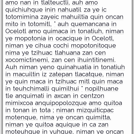
amo
nan
in
tlalteuctli,
auh
amo
quichiuhque
inin
nahuatil
za
ye
ic
totomimina
zayeic
mahuiltia
quin
oncan
mito
in
totomitl,
°
auh
quemancana
in
Ocelotl
amo
quimaca
in
tonatiuh,
niman
ye
mopotonia
in
ocacique
in
Ocelotl,
niman
ye
cihua
cochi
mopotonitoque
nima
ye
tzihuac
tlahuana
zan
cen
xocomictinemi,
zan
cen
ihuintitinemi.
Auh
niman
yeno
quinahuatia
in
tonatiuh
in
macuiltin
iz
zatepan
tlacatque,
niman
ye
quin
maca
in
tzihuac
mitl
quin
maca
in
teuhchimalli
quimilhui
°
nopilhuane
tle
anquimati
in
axcan
in
centzon
mimixcoa
anquipopolozque
amo
quitoa
in
tonan
in
tota
;
niman
mizquiticpac
motenque,
nima
ye
oncan
quimitta,
niman
ye
quitoa
aquique
in
ca
zan
moteuhque
in
yuhque,
niman
ye
oncan