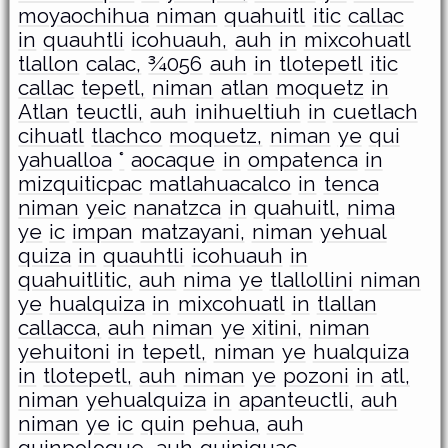
moyaochihua
niman
quahuitl
itic
callac
in
quauhtli
icohuauh,
auh
in
mixcohuatl
tlallon
calac,
¾056
auh
in
tlotepetl
itic
callac
tepetl,
niman
atlan
moquetz
in
Atlan
teuctli,
auh
inihueltiuh
in
cuetlach
cihuatl
tlachco
moquetz,
niman
ye
qui
yahualloa
°
aocaque
in
ompatenca
in
mizquiticpac
matlahuacalco
in
tenca
niman
yeic
nanatzca
in
quahuitl,
nima
ye
ic
impan
matzayani,
niman
yehual
quiza
in
quauhtli
icohuauh
in
quahuitlitic,
auh
nima
ye
tlallollini
niman
ye
hualquiza
in
mixcohuatl
in
tlallan
callacca,
auh
niman
ye
xitini,
niman
yehuitoni
in
tepetl,
niman
ye
hualquiza
in
tlotepetl,
auh
niman
ye
pozoni
in
atl,
niman
yehualquiza
in
apanteuctli,
auh
niman
ye
ic
quin
pehua,
auh