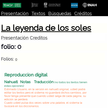
Presentación
Textos
Búsquedas
Créditos
La leyenda de los soles
Presentación
Creditos
folio: 0
Folios:
0
Reproduccion digital
Nahuatl
Notas
Traducción
(no todos los textos tienen
estas opciones)
Estimado Usuario, en la versión en nahuatl original, usted podrá
editar los textos pero el sistema no guardará dichos cambios, por
favor tenga presente que cuando usted salga de cada página, su
edición se perderá.
Cuado usted pulsa dos veces sobre una palabra, el sistema la
buscará en los diccionarios.