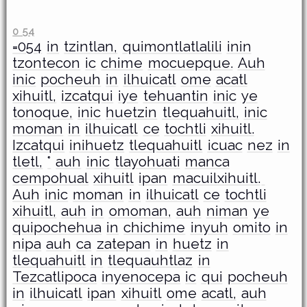
0 54
=054
in
tzintlan,
quimontlatlalili
inin
tzontecon
ic
chime
mocuepque.
Auh
inic
pocheuh
in
ilhuicatl
ome
acatl
xihuitl,
izcatqui
iye
tehuantin
inic
ye
tonoque,
inic
huetzin
tlequahuitl,
inic
moman
in
ilhuicatl
ce
tochtli
xihuitl.
Izcatqui
inihuetz
tlequahuitl
icuac
nez
in
tletl,
°
auh
inic
tlayohuati
manca
cempohual
xihuitl
ipan
macuilxihuitl.
Auh
inic
moman
in
ilhuicatl
ce
tochtli
xihuitl,
auh
in
omoman,
auh
niman
ye
quipochehua
in
chichime
inyuh
omito
in
nipa
auh
ca
zatepan
in
huetz
in
tlequahuitl
in
tlequauhtlaz
in
Tezcatlipoca
inyenocepa
ic
qui
pocheuh
in
ilhuicatl
ipan
xihuitl
ome
acatl,
auh