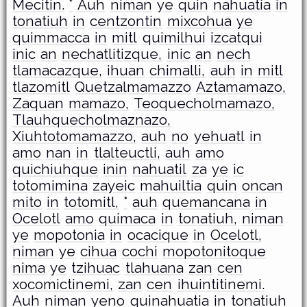
Mecitin.
°
Auh
niman
ye
quin
nahuatia
in
tonatiuh
in
centzontin
mixcohua
ye
quimmacca
in
mitl
quimilhui
izcatqui
inic
an
nechatlitizque,
inic
an
nech
tlamacazque,
ihuan
chimalli,
auh
in
mitl
tlazomitl
Quetzalmamazzo
Aztamamazo,
Zaquan
mamazo,
Teoquecholmamazo,
Tlauhquecholmaznazo,
Xiuhtotomamazzo,
auh
no
yehuatl
in
amo
nan
in
tlalteuctli,
auh
amo
quichiuhque
inin
nahuatil
za
ye
ic
totomimina
zayeic
mahuiltia
quin
oncan
mito
in
totomitl,
°
auh
quemancana
in
Ocelotl
amo
quimaca
in
tonatiuh,
niman
ye
mopotonia
in
ocacique
in
Ocelotl,
niman
ye
cihua
cochi
mopotonitoque
nima
ye
tzihuac
tlahuana
zan
cen
xocomictinemi,
zan
cen
ihuintitinemi.
Auh
niman
yeno
quinahuatia
in
tonatiuh