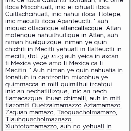
inic
ce
itoca
Quauhtli
icohuauh,
inic
ome
itoca
Mixcohuatl,
inic
ei
cihuatl
itoca
Cuitlachcihuatl,
inic
nahui
itoca
Tlotepe,
inic
macuilli
itoca
Apanteuctli,
°
auh
iniquac
otlacatque
atlancallacque,
Atlan
motenque
nahuilhuitique
in
Atlan,
auh
niman
hualquizque,
niman
ye
quin
chichiti
in
Mecitli
yehuatl
in
tlalteuctli
in
mecitli,
(fol.
79)
±123
auh
yeica
in
axcan
ti
Mexica
yece
amo
ti
Mexica
ca
ti
Mecitin.
°
Auh
niman
ye
quin
nahuatia
in
tonatiuh
in
centzontin
mixcohua
ye
quimmacca
in
mitl
quimilhui
izcatqui
inic
an
nechatlitizque,
inic
an
nech
tlamacazque,
ihuan
chimalli,
auh
in
mitl
tlazomitl
Quetzalmamazzo
Aztamamazo,
Zaquan
mamazo,
Teoquecholmamazo,
Tlauhquecholmaznazo,
Xiuhtotomamazzo,
auh
no
yehuatl
in