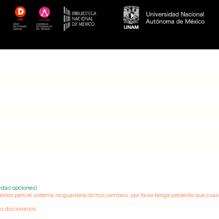
estas opciones)
s textos pero el sistema no guardará dichos cambios, por favor tenga presente que cua
s diccionarios.