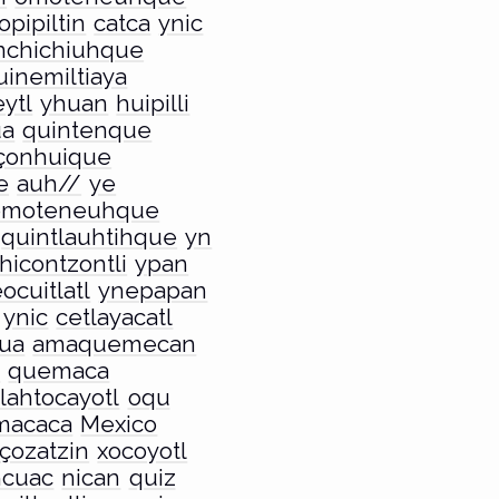
opipiltin
catca
ynic
nchichiuhque
uinemiltiaya
ytl
yhuan
huipilli
ua
quintenque
çonhuique
e
auh//
ye
omoteneuhque
quintlauhtihque
yn
hicontzontli
ypan
eocuitlatl
ynepapan
ynic
cetlayacatl
ua
amaquemecan
h
quemaca
tlahtocayotl
oqu
macaca
Mexico
çozatzin
xocoyotl
hcuac
nican
quiz