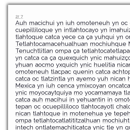
2r 7
Auh
macichui
yn
iuh
omoteneuh
yn
oc
cuepilliloque
yn
intlahtocayo
yn
îmahui
tlahtoque
catca
yece
ca
ça
yuhqui
yn
o
Tetlahtocamacehualhuan
mochiuhque
Tenuchtlitlan
ompa
ça
tetlahtocatetlap
yn
catca
ca
ça
quexquich
ynic
mahuizç
yhuan
aocmo
yxquich
ynic
huelitia
nica
omoteneuh
tlacpac
quenin
catca
achto
catca
oc
tlatzintla
yn
ayemo
yuh
nican
Mexica
yn
iuh
cenca
ymixcoyan
oncatc
ynic
moyocaytquiya
mo
yocamamaya
tl
catca
auh
macihui
in
yehuantin
in
omot
tepan
oc
ocuepilliloco
tlahtocayotl
chal
nican
tlahtoque
in
motenehua
ye
tepeh
ompa
tetlahtocatlatititzalhuan
mochiuht
intech
ontlatemachiticatca
ynic
tle
yn
q