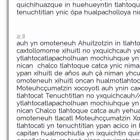
quichihuazque
in
huehueyntin
tlahtoq
tenuchtitlan
ynic
ôpa
hualpacholloya
ni
2r 8
auh
yn
omoteneuh
Ahuitzotzin
in
tlaht
caxtollomome
xihuitl
no
yxquichcauh
y
ytlahtocatlapacholhuan
mochiuhque
yn
nican
chalco
tlahtoque
catca
ynic
nima
ypan
xihuitl
de
años
auh
çâ
niman
yhc
omoteneuh
xihuitl
oncan
hualmotlahtoca
Moteuhcçumatzin
xocoyotl
auh
ynin
ca
tlahtocat
Tenuchtitlan
no
yxquichcauh/
ytlahtocatlapacholhuan
mochiuhque
yn
nican
Chalco
tlahtoque
catca
auh
yehua
omoteneuh
tlacatl
Moteuhcçumatzin
Xo
tlahtocati
yn
tenuchtitlan
ypan
acico
in
capitan
hualmochiutia
yn
ixquichtin
qui