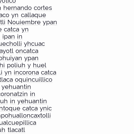
otico
h
hernando
cortes
aco
yn
callaque
li
Nouiembre
ypan
e
catca
yn
n
ipan
in
uecholli
yhcuac
ayotl
oncatca
ohuiyan
ypan
hi
poliuh
y
huel
i
yn
incorona
catca
tlaca
oquincuillico
yehuantin
coronatzin
in
uh
in
yehuantin
ahtoque
catca
ynic
pohualloncaxtolli
ualcuepillica
uh
tlacatl