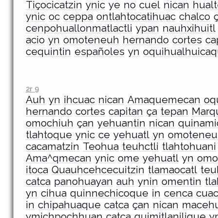
Tiçocicatzin
ynic
ye
no
cuel
nican
hualt
ynic
oc
ceppa
ontlahtocatihuac
chalco
cenpohuallonmatlactli
ypan
nauhxihuitl
acio
yn
omoteneuh
hernando
cortes
ca
cequintin
españoles
yn
oquihualhuica
2r 9
Auh
yn
ihcuac
nican
Amaquemecan
oq
hernando
cortes
capitan
ça
tepan
Marq
omochiuh
çan
yehuantin
nican
quinam
tlahtoque
ynic
ce
yehuatl
yn
omoteneu
cacamatzin
Teohua
teuhctli
tlahtohuani
Ama^qmecan
ynic
ome
yehuatl
yn
omo
itoca
Quauhcehcecuitzin
tlamaocatl
teu
catca
panohuayan
auh
ynin
omentin
tl
yn
cihua
quinnechicoque
in
cenca
cuac
in
chipahuaque
catca
çan
nican
macehua
ymichpochhuan
catca
quimitlanilique
y