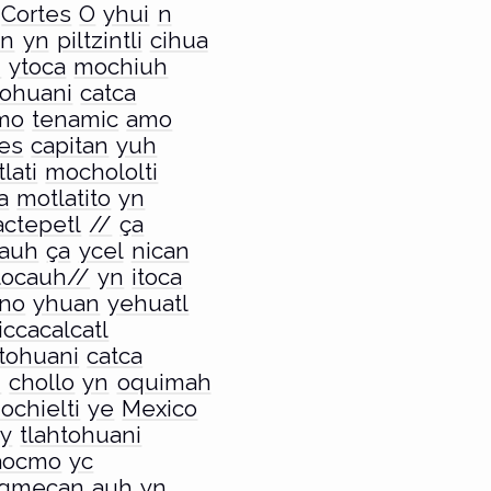
Cortes
O
yhui
n
an
yn
piltzintli
cihua
i
ytoca
mochiuh
tohuani
catca
mo
tenamic
amo
tes
capitan
yuh
lati
mochololti
a
motlatito
yn
actepetl
//
ça
auh
ça
ycel
nican
tocauh//
yn
itoca
no
yhuan
yehuatl
iccacalcatl
htohuani
catca
n
chollo
yn
oquimah
ochielti
ye
Mexico
y
tlahtohuani
aocmo
yc
qmecan
auh
yn