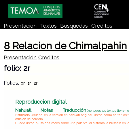
Presentación
Textos
Búsquedas
Créditos
8 Relacion de Chimalpahin
Presentación
Creditos
folio: 2r
Folios:
0r
1r
2r
Reproduccion digital
Nahuatl
Notas
Traducción
(no todos los textos tienen 
Estimado Usuario, en la versión en nahuatl original, usted podrá editar lo
edición se perderá.
Cuado usted pulsa dos veces sobre una palabra, el sistema la buscará en lo