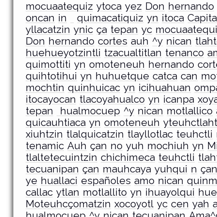
mocuaatequiz
ytoca
yez
Don
hernando
oncan
in
quimacatiquiz
yn
itoca
Capit
yllacatzin
ynic
ça
tepan
yc
mocuaatequ
Don
hernando
cortes
auh
^y
nican
tlah
huehueyotzintli
tzacualtitlan
tenanco
a
quimottiti
yn
omoteneuh
hernando
cor
quihtotihui
yn
huhuetque
catca
can
mot
mochtin
quinhuicac
yn
icihuahuan
omp
itocayocan
tlacoyahualco
yn
icanpa
xoy
tepan
hualmocuep
^y
nican
motlallico
quicauhtiaca
yn
omoteneuh
yteuhctlah
xiuhtzin
tlalquicatzin
tlayllotlac
teuhctli
tenamic
Auh
çan
no
yuh
mochiuh
yn
M
tlaltetecuintzin
chichimeca
teuhctli
tla
tecuanipan
çan
mauhcaya
yuhqui
n
ça
ye
huallaci
españoles
amo
nican
quinm
callac
ytlan
motlallito
yn
ihuayolqui
hue
Moteuhcçomatzin
xocoyotl
yc
cen
yah
hualmocuep
^y
nican
tecuanipan
Ama^