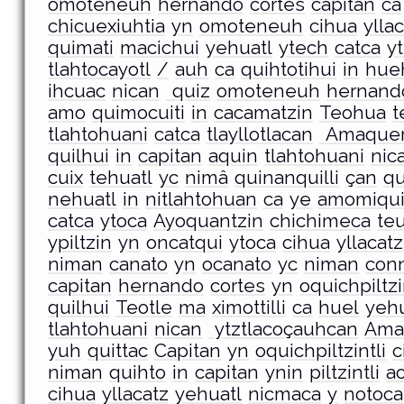
omoteneuh
hernando
cortes
capitan
ca
chicuexiuhtia
yn
omoteneuh
cihua
ylla
quimati
macichui
yehuatl
ytech
catca
y
tlahtocayotl
/
auh
ca
quihtotihui
in
hue
ihcuac
nican
quiz
omoteneuh
hernand
amo
quimocuiti
in
cacamatzin
Teohua
t
tlahtohuani
catca
tlayllotlacan
Amaque
quilhui
in
capitan
aquin
tlahtohuani
nic
cuix
tehuatl
yc
nimâ
quinanquilli
çan
qu
nehuatl
in
nitlahtohuan
ca
ye
amomiquil
catca
ytoca
Ayoquantzin
chichimeca
teu
ypiltzin
yn
oncatqui
ytoca
cihua
yllacatz
niman
canato
yn
ocanato
yc
niman
conn
capitan
hernando
cortes
yn
oquichpiltzi
quilhui
Teotle
ma
ximottilli
ca
huel
yehu
tlahtohuani
nican
ytztlacoçauhcan
Ama
yuh
quittac
Capitan
yn
oquichpiltzintli
c
niman
quihto
in
capitan
ynin
piltzintli
a
cihua
yllacatz
yehuatl
nicmaca
y
notoca