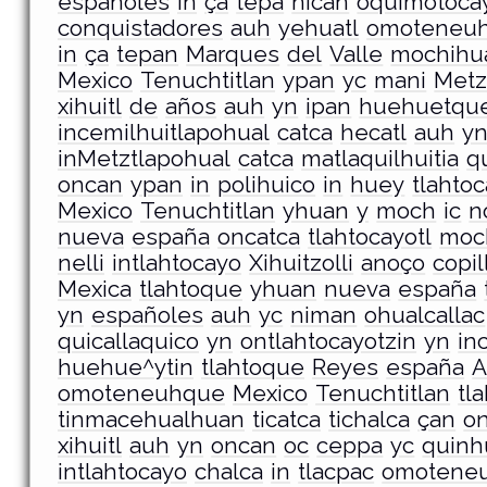
españoles
in
ça
tepâ
nican
oquimotocay
conquistadores
auh
yehuatl
omoteneu
in
ça
tepan
Marques
del
Valle
mochihu
Mexico
Tenuchtitlan
ypan
yc
mani
Metzt
xihuitl
de
años
auh
yn
ipan
huehuetqu
incemilhuitlapohual
catca
hecatl
auh
y
inMetztlapohual
catca
matlaquilhuitia
q
oncan
ypan
in
polihuico
in
huey
tlahtoc
Mexico
Tenuchtitlan
yhuan
y
moch
ic
n
nueva
españa
oncatca
tlahtocayotl
moc
nelli
intlahtocayo
Xihuitzolli
anoço
copill
Mexica
tlahtoque
yhuan
nueva
españa
yn
españoles
auh
yc
niman
ohualcallac
quicallaquico
yn
ontlahtocayotzin
yn
in
huehue^ytin
tlahtoque
Reyes
españa
A
omoteneuhque
Mexico
Tenuchtitlan
tl
tinmacehualhuan
ticatca
tichalca
çan
on
xihuitl
auh
yn
oncan
oc
ceppa
yc
quinh
intlahtocayo
chalca
in
tlacpac
omotene