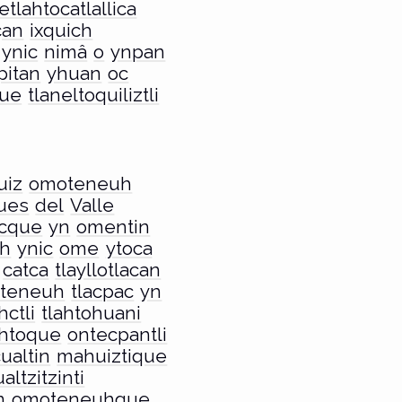
etlahtocatlallica
çan
ixquich
ynic
nimâ
o
ynpan
pitan
yhuan
oc
que
tlaneltoquiliztli
uiz
omoteneuh
ues
del
Valle
icque
yn
omentin
h
ynic
ome
ytoca
catca
tlayllotlacan
teneuh
tlacpac
yn
hctli
tlahtohuani
ahtoque
ontecpantli
ualtin
mahuiztique
ltzitzinti
n
omoteneuhque