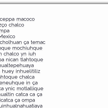
ceppa
macoco
zço
chalco
mpa
Mexico
acholhuan
ça
temac
oque
mochiuhque
n
chalco
yn
iuh
pa
nican
tlahtoque
hualtepehuaya
a
huey
inhuelitiliz
ahtoque
chalca
eneuhque
in
ça
ca
ynic
motlallique
ualtin
catca
ca
ça
icatca
ça
ompa
uinhualnahuatiaya