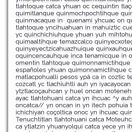
tlahtoque
catca
yhuan
oc
cequintin
tlaç
quimitlanque
quinmochpochtihque
qui
quinmacaque
in
quenami
yhcuac
on
q
tlahtoque
yncihuahuan
in
mahuiztic
cue
yc
quinchichiuhque
yhuan
yuh
mihtoh
quimaaltihque
temazcalco
quinyecxote
quinyeyectzicahuazhuique
quinxauhqu
oquincencauhque
inca
tenamicque
in
omentin
tlahtoque
quimonnamictihque
españoles
yhuan
quimonnamictihque
c
matlacpohualli
pesos
ypâ
ca
in
coztic
t
cozcatl
yc
tlachiuhtli
auh
yn
iyacayocan
ytztlacoçauhcan
y
huel
oncan
moteneh
ayac
tlahtohuani
catca
yn
ihcuac
^y
au
oncatca//
yn
oncan
in
yn
itech
pohuia
ichichiyan
coçoltica
onoc
yn
ihcuac
qui
Tenuchtitlan
tlahtohuani
catca
Moteuhc
ca
ytlatzin
yhuanyolqui
catca
yece
yn
i