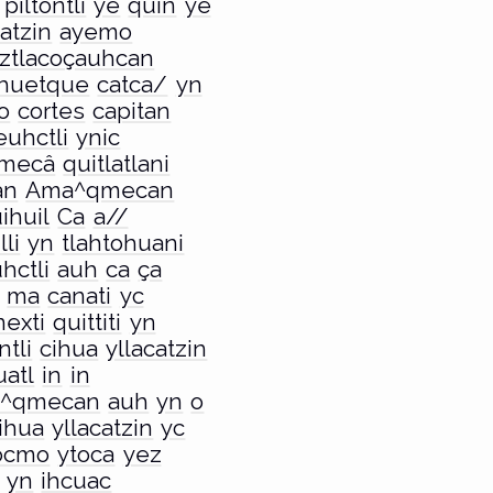
piltontli
ye
quin
ye
catzin
ayemo
tztlacoçauhcan
huetque
catca/
yn
o
cortes
capitan
euhctli
ynic
mecâ
quitlatlani
an
Ama^qmecan
ihuil
Ca
a//
li
yn
tlahtohuani
hctli
auh
ca
ça
ma
canati
yc
exti
quittiti
yn
ntli
cihua
yllacatzin
atl
in
in
^qmecan
auh
yn
o
ihua
yllacatzin
yc
ocmo
ytoca
yez
yn
ihcuac