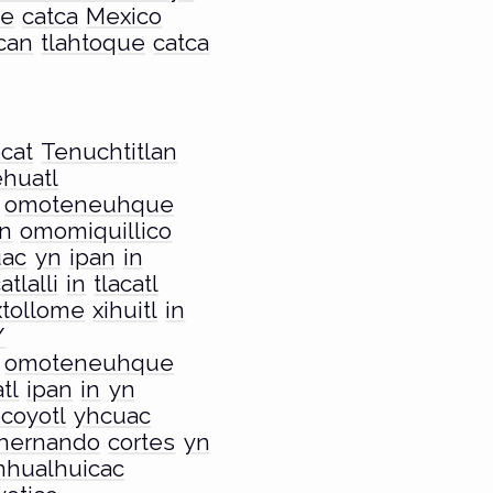
ue
catca
Mexico
can
tlahtoque
catca
ocat
Tenuchtitlan
ehuatl
omoteneuhque
n
omomiquillico
uac
yn
ipan
in
tlalli
in
tlacatl
xtollome
xihuitl
in
/
omoteneuhque
tl
ipan
in
yn
coyotl
yhcuac
hernando
cortes
yn
nhualhuicac