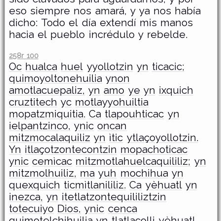
eso siempre nos amará, y ya nos había
dicho: Todo el día extendí mis manos
hacia el pueblo incrédulo y rebelde.
258r 100
Oc
hualca
huel
yyollotzin
yn
ticacic;
quimoyoltonehuilia
ynon
amotlacuepaliz,
yn
amo
ye
yn
ixquich
cruztitech
yc
motlayyohuiltia
mopatzmiquitia.
Ca
tlapouhticac
yn
ielpantzinco,
ynic
oncan
mitzmocalaquiliz
yn
ìtic
ytlaçoyollotzin.
Yn
itlaçotzontecontzin
mopachoticac
ynic
cemìcac
mitzmotlahuelcaquililiz;
yn
mitzmolhuiliz,
ma
yuh
mochihua
yn
quexquich
ticmìtlanililiz.
Ca
yèhuatl
yn
inezca,
yn
itetlatzontequililiztzin
totecuiyo
Dios,
ynic
cenca
quimotelchihuilia
yn
tlatlacolli
yèhuatl