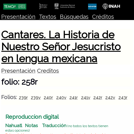
Presentación
Textos
Búsquedas
Créditos
Cantares. La Historia de
Nuestro Señor Jesucristo
en lengua mexicana
Presentación
Creditos
folio: 258r
Folios:
239r
239v
240r
240v
241r
241v
242r
242v
243r
2
Reproduccion digital
Nahuatl
Notas
Traducción
(no todos los textos tienen
estas opciones)