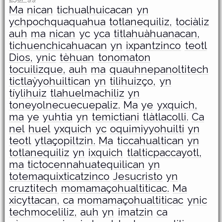
Ma
nican
tichualhuicacan
yn
ychpochquaquahua
totlanequiliz,
tociàliz
auh
ma
nican
yc
yca
titlahuàhuanacan,
tichuenchicahuacan
yn
ixpantzinco
teotl
Dios,
ynic
tèhuan
tonomaton
tocuilizque,
auh
ma
quauhnepanoltitech
tictlaỳyohuiltican
yn
tilihuizço,
yn
tíylihuiz
tlahuelmachiliz
yn
toneyolnecuecuepaliz.
Ma
ye
yxquich,
ma
ye
yuhtia
yn
temictiani
tlàtlacolli.
Ca
nel
huel
yxquich
yc
oquimiyyohuilti
yn
teotl
ytlaçopiltzin.
Ma
ticcahualtican
yn
totlanequiliz
yn
ixquich
tlalticpaccayotl,
ma
tictocennahuatequìlican
yn
totemaquixticatzinco
Jesucristo
yn
cruztitech
momamaçohualtìticac.
Ma
xicyttacan,
ca
momamaçohualtiticac
ynic
techmoceliliz,
auh
yn
imatzin
ca