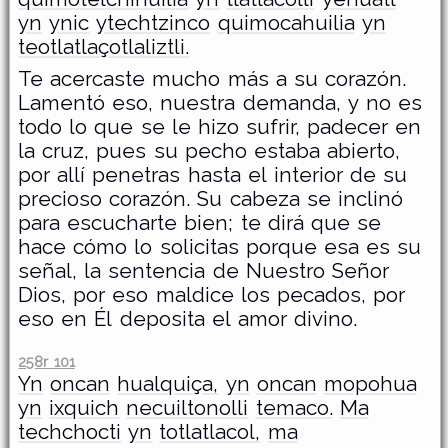
yn
ynic
ytechtzinco
quimocahuilia
yn
teotlatlaçotlaliztli.
Te acercaste mucho más a su corazón.
Lamentó eso, nuestra demanda, y no es
todo lo que se le hizo sufrir, padecer en
la cruz, pues su pecho estaba abierto,
por allí penetras hasta el interior de su
precioso corazón. Su cabeza se inclinó
para escucharte bien; te dirá que se
hace cómo lo solicitas porque esa es su
señal, la sentencia de Nuestro Señor
Dios, por eso maldice los pecados, por
eso en Él deposita el amor divino.
258r 101
Yn
oncan
hualquiça,
yn
oncan
mopohua
yn
ixquich
necuiltonolli
temaco.
Ma
techchocti
yn
totlatlacol,
ma