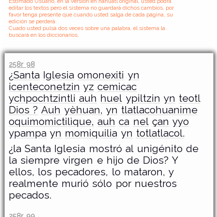
Estimado Usuario, en la versión en nahuatl original, usted podrá
editar los textos pero el sistema no guardará dichos cambios, por
favor tenga presente que cuando usted salga de cada página, su
edición se perderá.
Cuado usted pulsa dos veces sobre una palabra, el sistema la
buscará en los diccionarios.
258r 98
¿Santa
Iglesia
omonexiti
yn
icenteconetzin
yz
cemicac
ychpochtzintli
auh
huel
ypiltzin
yn
teotl
Dios ?
Auh
yèhuan,
yn
tlatlacohuanime
oquimomictilìque,
auh
ca
nel
çan
yyo
ypampa
yn
momiquilia
yn
totlatlacol.
¿la Santa Iglesia mostró al unigénito de
la siempre virgen e hijo de Dios? Y
ellos, los pecadores, lo mataron, y
realmente murió sólo por nuestros
pecados.
258r 99