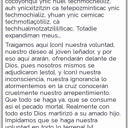
còcoyonqui
ynic
huel
techmocneliliz,
auh
ynicxitzitzin
ca
tetepozminticac
ynic
techmochializ,
yhuan
ynic
cemicac
techmotlaçòtiliz,
cà
techhualmotzatzililiticac.
Totadie
expandiman
meus...
Traigamos aquí [con] nuestra voluntad,
nuestro deseo al joven leñador, y por
eso aquí ararán, ofrendarán delante de
Dios, pues nosotros mismos se
adjudicaron [esto], y (con) nuestra
inconsciencia, nuestra ignorancia lo
atormentemos en la cruz conocerán
cruelmente nuestro arrepentimiento.
Que todo se haga ya, que se consume
así el pecado mortal. Realmente con
todo esto Dios martirizó a su amado hijo.
Impidamos que se haga nuestra
voluntad en todo lo terrenal [y]