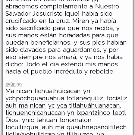
abracemos completamente a Nuestro
Salvador Jesucristo [que] había sido
crucificado en la cruz. Miren ya había
sido sacrificado para que nos reciba, y
sus manos están horadadas para que
puedan beneficiarnos, y sus pies habían
sido clavados para aguardarnos, y por
eso siempre nos amará, y ya nos había
dicho: Todo el día extendí mis manos
hacia el pueblo incrédulo y rebelde.
258r 99
Ma
nican
tichualhuicacan
yn
ychpochquaquahua
totlanequiliz,
tociàliz
auh
ma
nican
yc
yca
titlahuàhuanacan,
tichuenchicahuacan
yn
ixpantzinco
teotl
Dios,
ynic
tèhuan
tonomaton
tocuilizque,
auh
ma
quauhnepanoltitech
tictlaỳyohuiltican
yn
tilihuizço,
yn