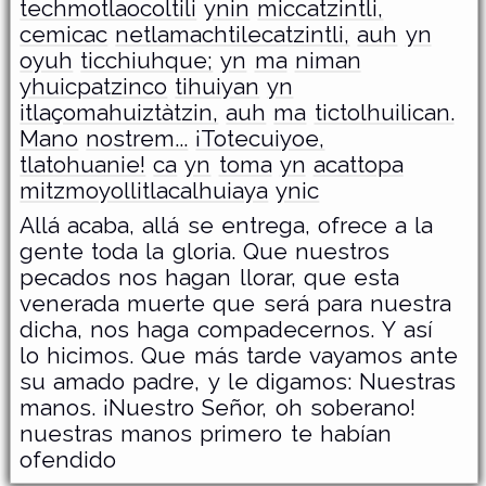
techmotlaocoltili
ynin
miccatzintli,
cemicac
netlamachtilecatzintli,
auh
yn
oyuh
ticchiuhque;
yn
ma
niman
yhuicpatzinco
tihuiyan
yn
itlaçomahuiztàtzin,
auh
ma
tictolhuilican.
Mano
nostrem...
¡Totecuiyoe,
tlatohuanie!
ca
yn
toma
yn
acattopa
mitzmoyollitlacalhuiaya
ynic
Allá acaba, allá se entrega, ofrece a la
gente toda la gloria. Que nuestros
pecados nos hagan llorar, que esta
venerada muerte que será para nuestra
dicha, nos haga compadecernos. Y así
lo hicimos. Que más tarde vayamos ante
su amado padre, y le digamos: Nuestras
manos. ¡Nuestro Señor, oh soberano!
nuestras manos primero te habían
ofendido