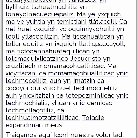
tíylihuiz
tlahuelmachiliz
yn
toneyolnecuecuepaliz.
Ma
ye
yxquich,
ma
ye
yuhtia
yn
temictiani
tlàtlacolli.
Ca
nel
huel
yxquich
yc
oquimiyyohuilti
yn
teotl
ytlaçopiltzin.
Ma
ticcahualtican
yn
totlanequiliz
yn
ixquich
tlalticpaccayotl,
ma
tictocennahuatequìlican
yn
totemaquixticatzinco
Jesucristo
yn
cruztitech
momamaçohualtìticac.
Ma
xicyttacan,
ca
momamaçohualtiticac
ynic
techmoceliliz,
auh
yn
imatzin
ca
còcoyonqui
ynic
huel
techmocneliliz,
auh
ynicxitzitzin
ca
tetepozminticac
ynic
techmochializ,
yhuan
ynic
cemicac
techmotlaçòtiliz,
cà
techhualmotzatzililiticac.
Totadie
expandiman
meus...
Traigamos aquí [con] nuestra voluntad,